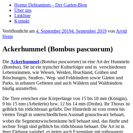
Hortus Delirantium – Der Garten-Blog
Über uns
Linkliste
Kontakt
Veröffentlicht am
4. September 2019
4. September 2019
von
Arvid
Henn
Ackerhummel (Bombus pascuorum)
Die
Acker­hum­mel
(
Bom­bus pas­cuo­rum
) ist eine Art der Hum­meln
(
Bom­bus
). Sie ist ein typi­scher Kul­tur­fol­ger und in ver­schie­de­nen
Lebens­räu­men, wie Wie­sen, Wei­den, Brach­land, Grä­ben und
Böschun­gen, Straßen‑, Weg- und Feld­rän­dern sowie Gär­ten und
Parks, in urba­nen Gebie­ten und auch Wäl­dern und Wald­rän­dern
häu­fig anzutreffen.
Die Tie­re errei­chen eine Kör­per­län­ge von 15 bis 18 mm (Köni­gin),
9 bis 15 mm (Arbei­te­rin) bzw. 12 bis 14 mm (Drohn). Ihr Tho­rax ist
gelb­lich bis röt­lich­braun gefärbt. Der Hin­ter­leib ist vom ers­ten bis
vier­ten Ter­git in unter­schied­li­chem Aus­maß grau­schwarz behaart,
wobei die Seg­ment­zwi­schen­räu­me hell behaart sind,
das fünf­te und
sechs­te Ter­git sind gelb­lich bis röt­lich­braun behaart. Die Art ist in
ihrer Fär­bung varia­bel, es tre­ten auch Exem­pla­re mit rot­brau­nem