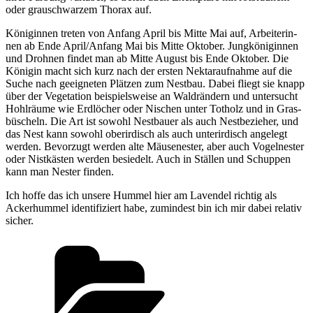
oder grau­schwar­zem Tho­rax auf.
Köni­gin­nen tre­ten von Anfang April bis Mit­te Mai auf, Arbei­te­rin­
nen ab Ende April/Anfang Mai bis Mit­te Okto­ber. Jung­kö­ni­gin­nen
und Droh­nen fin­det man ab Mit­te August bis Ende Okto­ber. Die
Köni­gin macht sich kurz nach der ers­ten Nek­tar­auf­nah­me auf die
Suche nach geeig­ne­ten Plät­zen zum Nest­bau. Dabei fliegt sie knapp
über der Vege­ta­ti­on bei­spiels­wei­se an Wald­rän­dern und unter­sucht
Hohl­räu­me wie Erd­lö­cher oder Nischen unter Tot­holz und in Gras­
bü­scheln. Die Art ist sowohl Nest­bau­er als auch Nest­be­zie­her, und
das Nest kann sowohl ober­ir­disch als auch unter­ir­disch ange­legt
wer­den. Bevor­zugt wer­den alte Mäu­se­nes­ter, aber auch Vogel­nes­ter
oder Nist­käs­ten wer­den besie­delt. Auch in Stäl­len und Schup­pen
kann man Nes­ter finden.
Ich hof­fe das ich unse­re Hum­mel hier am Laven­del rich­tig als
Acker­hum­mel iden­ti­fi­ziert habe, zumin­dest bin ich mir dabei rela­tiv
sicher.