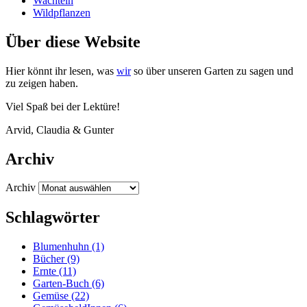
Wachteln
Wildpflanzen
Über diese Website
Hier könnt ihr lesen, was
wir
so über unse­ren Gar­ten zu sagen und
zu zei­gen haben.
Viel Spaß bei der Lektüre!
Arvid, Clau­dia
&
Gunter
Archiv
Archiv
Schlagwörter
Blumenhuhn
(1)
Bücher
(9)
Ernte
(11)
Garten-Buch
(6)
Gemüse
(22)