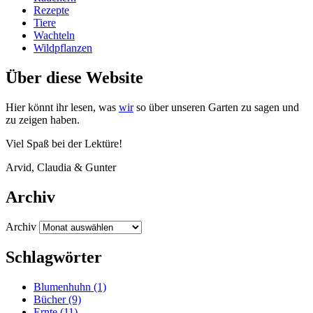
Rezepte
Tiere
Wachteln
Wildpflanzen
Über diese Website
Hier könnt ihr lesen, was
wir
so über unse­ren Gar­ten zu sagen und
zu zei­gen haben.
Viel Spaß bei der Lektüre!
Arvid, Clau­dia
&
Gunter
Archiv
Archiv
Schlagwörter
Blumenhuhn
(1)
Bücher
(9)
Ernte
(11)