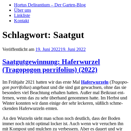
Hortus Delirantium – Der Garten-Blog
Über uns
Linkliste
Kontakt
Schlagwort:
Saatgut
Veröffentlicht am
19. Juni 2022
19. Juni 2022
Saatgutgewinnung: Haferwurzel
(Tragopogon porrifolius) (2022)
Im Früh­jahr 2021 hat­ten wir das ers­te Mal
Hafer­wur­zeln
(
Trag­o­po­
gon por­rif­o­li­us
) ange­baut und die sind gut gewach­sen, ohne das sie
beson­ders viel Beach­tung erhal­ten hat­ten. Außer mal Bei­kraut ent­
fer­nen, wenn das zu sehr über­hand genom­men hat­te. Im Herbst und
Win­ter konn­ten wir dann eini­ge der sehr lecke­ren, süß­lich schme­
cken­den Hafer­wur­zeln ernten.
An den Wur­zeln sieht man schon noch deut­lich, dass der Boden
immer noch nicht opti­mal locker ist. Auch wenn wir veru­chen ihn
mit Kom­post und mul­chen zu ver­bes­sern. Aber es dau­ert und wir