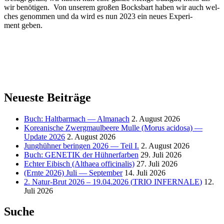
wir benö­ti­gen. Von unse­rem gro­ßen Bocks­bart haben wir auch wel­
ches genom­men und da wird es nun 2023 ein neu­es Expe­ri­
ment geben.
Neueste Beiträge
Buch: Haltbarmach — Almanach
2. August 2026
Koreanische Zwergmaulbeere Mulle (Morus acidosa) —
Update 2026
2. August 2026
Junghühner beringen 2026 — Teil I.
2. August 2026
Buch:
GENETIK
der Hühnerfarben
29. Juli 2026
Echter Eibisch (Althaea officinalis)
27. Juli 2026
(Ernte 2026) Juli — September
14. Juli 2026
2. Natur-Brut 2026 – 19.04.2026 (
TRIO
INFERNALE
)
12.
Juli 2026
Suche