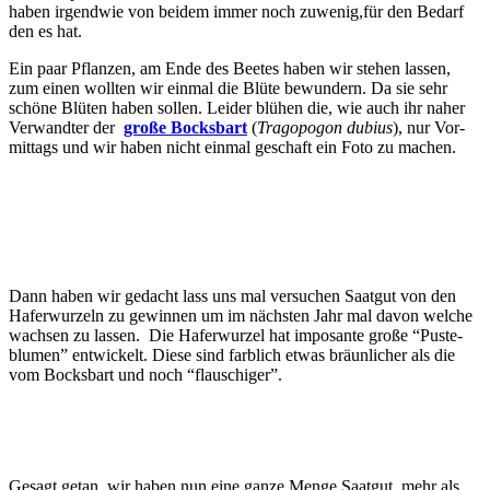
haben irgend­wie von bei­dem immer noch zuwenig,für den Bedarf
den es hat.
Ein paar Pflan­zen, am Ende des Bee­tes haben wir ste­hen las­sen,
zum einen woll­ten wir ein­mal die Blü­te bewun­dern. Da sie sehr
schö­ne Blü­ten haben sol­len. Lei­der blü­hen die, wie auch ihr naher
Ver­wand­ter der
gro­ße Bocks­bart
(
Trag­o­po­gon dubi­us
), nur Vor­
mit­tags und wir haben nicht ein­mal geschaft ein Foto zu machen.
Dann haben wir gedacht lass uns mal ver­su­chen Saat­gut von den
Hafer­wur­zeln zu gewin­nen um im nächs­ten Jahr mal davon wel­che
wach­sen zu las­sen. Die Hafer­wur­zel hat impo­san­te gro­ße “Pus­te­
blu­men” ent­wi­ckelt. Die­se sind farb­lich etwas bräun­li­cher als die
vom Bocks­bart und noch “flau­schi­ger”.
Gesagt getan, wir haben nun eine gan­ze Men­ge Saat­gut, mehr als