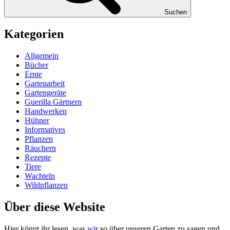
Suchen
Kategorien
Allgemein
Bücher
Ernte
Gartenarbeit
Gartengeräte
Guerilla Gärtnern
Handwerken
Hühner
Informatives
Pflanzen
Räuchern
Rezepte
Tiere
Wachteln
Wildpflanzen
Über diese Website
Hier könnt ihr lesen, was
wir
so über unse­ren Gar­ten zu sagen und