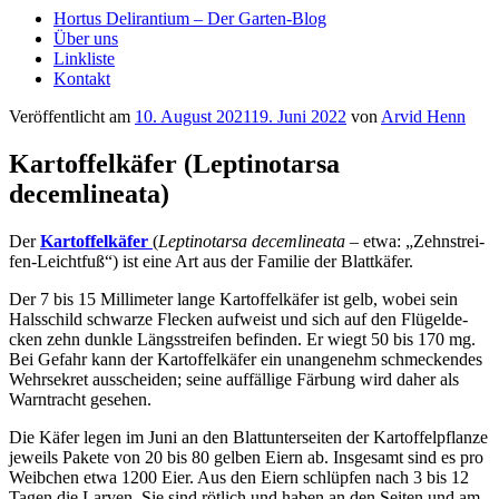
Hortus Delirantium – Der Garten-Blog
Über uns
Linkliste
Kontakt
Veröffentlicht am
10. August 2021
19. Juni 2022
von
Arvid Henn
Kartoffelkäfer (Leptinotarsa
decemlineata)
Der
Kar­tof­fel­kä­fer
(
Lep­ti­no­tar­sa decem­li­nea­ta
– etwa: „Zehn­strei­
fen-Leicht­fuß“) ist eine Art aus der Fami­lie der Blattkäfer.
Der 7 bis 15 Mil­li­me­ter lan­ge Kar­tof­fel­kä­fer ist gelb, wobei sein
Hals­schild schwar­ze Fle­cken auf­weist und sich auf den Flü­gel­de­
cken zehn dunk­le Längs­strei­fen befin­den. Er wiegt 50 bis 170 mg.
Bei Gefahr kann der Kar­tof­fel­kä­fer ein unan­ge­nehm schme­cken­des
Wehr­se­kret aus­schei­den; sei­ne auf­fäl­li­ge Fär­bung wird daher als
Warn­tracht gesehen.
Die Käfer legen im Juni an den Blatt­un­ter­sei­ten der Kar­tof­fel­pflan­ze
jeweils Pake­te von 20 bis 80 gel­ben Eiern ab. Ins­ge­samt sind es pro
Weib­chen etwa 1200 Eier. Aus den Eiern schlüp­fen nach 3 bis 12
Tagen die Lar­ven. Sie sind röt­lich und haben an den Sei­ten und am