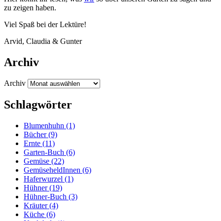
zu zei­gen haben.
Viel Spaß bei der Lektüre!
Arvid, Clau­dia
&
Gunter
Archiv
Archiv
Schlagwörter
Blumenhuhn
(1)
Bücher
(9)
Ernte
(11)
Garten-Buch
(6)
Gemüse
(22)
GemüseheldInnen
(6)
Haferwurzel
(1)
Hühner
(19)
Hühner-Buch
(3)
Kräuter
(4)
Küche
(6)