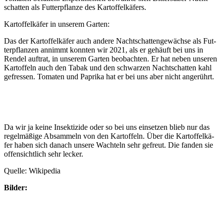
schat­ten als Fut­ter­pflan­ze des Kartoffelkäfers.
Kar­tof­fel­kä­fer in unse­rem Garten:
Das der Kar­tof­fel­kä­fer auch ande­re Nacht­schat­ten­ge­wäch­se als Fut­
ter­pflan­zen annimmt konn­ten wir 2021, als er gehäuft bei uns in
Ren­del auf­trat, in unse­rem Gar­ten beob­ach­ten. Er hat neben unse­ren
Kar­tof­feln auch den Tabak und den schwar­zen Nacht­schat­ten kahl
gefres­sen. Toma­ten und Papri­ka hat er bei uns aber nicht angerührt.
Da wir ja kei­ne Insek­ti­zi­de oder so bei uns ein­set­zen blieb nur das
regel­mä­ßi­ge Absam­meln von den Kar­tof­feln. Über die Kar­tof­fel­kä­
fer haben sich danach unse­re Wach­teln sehr gefreut. Die fan­den sie
offen­sicht­lich sehr lecker.
Quel­le: Wikipedia
Bil­der: