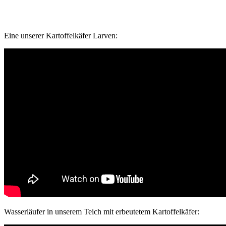
Eine unse­rer Kar­tof­fel­kä­fer Larven:
Was­ser­läu­fer in unse­rem Teich mit erbeu­te­tem Kartoffelkäfer: