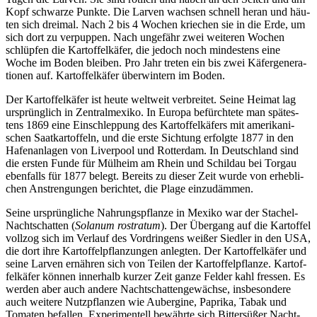
Kopf schwar­ze Punk­te. Die Lar­ven wach­sen schnell her­an und häu­
ten sich drei­mal. Nach 2 bis 4 Wochen krie­chen sie in die Erde, um
sich dort zu ver­pup­pen. Nach unge­fähr zwei wei­te­ren Wochen
schlüp­fen die Kar­tof­fel­kä­fer, die jedoch noch min­des­tens eine
Woche im Boden blei­ben. Pro Jahr tre­ten ein bis zwei Käfer­ge­ne­ra­
tio­nen auf. Kar­tof­fel­kä­fer über­win­tern im Boden.
Der Kartoffel­käfer ist heu­te welt­weit ver­brei­tet. Sei­ne Hei­mat lag
ursprüng­lich in Zen­tral­me­xi­ko. In Euro­pa befürch­te­te man spä­tes­
tens 1869 eine Ein­schlep­pung des Kar­tof­fel­kä­fers mit ame­ri­ka­ni­
schen Saat­kar­tof­feln, und die ers­te Sich­tung erfolg­te 1877 in den
Hafen­an­la­gen von Liver­pool und Rot­ter­dam. In Deutsch­land sind
die ers­ten Fun­de für Mül­heim am Rhein und Schil­dau bei Tor­gau
eben­falls für 1877 belegt. Bereits zu die­ser Zeit wur­de von erheb­li­
chen Anstren­gun­gen berich­tet, die Pla­ge einzudämmen.
Sei­ne ursprüng­li­che Nah­rungs­pflan­ze in Mexi­ko war der Sta­chel-
Nacht­schat­ten (
Sola­n­um rostra­tum
). Der Über­gang auf die Kar­tof­fel
voll­zog sich im Ver­lauf des Vor­drin­gens wei­ßer Sied­ler in den
USA
,
die dort ihre Kar­tof­fel­pflan­zun­gen anleg­ten. Der Kar­tof­fel­kä­fer und
sei­ne Lar­ven ernäh­ren sich von Tei­len der Kar­tof­fel­pflan­ze. Kar­tof­
fel­kä­fer kön­nen inner­halb kur­zer Zeit gan­ze Fel­der kahl fres­sen. Es
wer­den aber auch ande­re Nacht­schat­ten­ge­wäch­se, ins­be­son­de­re
auch wei­te­re Nutz­pflan­zen wie Auber­gi­ne, Papri­ka, Tabak und
Toma­ten befal­len. Expe­ri­men­tell bewähr­te sich Bit­ter­sü­ßer Nacht­