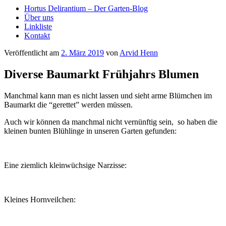
Hortus Delirantium – Der Garten-Blog
Über uns
Linkliste
Kontakt
Veröffentlicht am
2. März 2019
von
Arvid Henn
Diverse Baumarkt Frühjahrs Blumen
Manch­mal kann man es nicht las­sen und sieht arme Blüm­chen im
Bau­markt die “geret­tet” wer­den müssen.
Auch wir kön­nen da manch­mal nicht ver­nünf­tig sein, so haben die
klei­nen bun­ten Blüh­lin­ge in unse­ren Gar­ten gefunden:
Eine ziem­lich klein­wüch­si­ge Narzisse:
Klei­nes Hornveilchen: