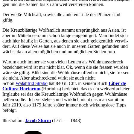
gen und die Samen bis zu 3m weit ver­streu­en können.
Der wei­ße Milch­saft, sowie alle ande­ren Tei­le der Pflan­ze sind
giftig.
Die Kreuz­blätt­ri­ge Wolfs­milch stammt ursprüng­lich aus Asi­en, ist
aber im Mit­tel­meer­raum schon lan­ge ein­ge­bür­gert. Man fin­det sich
auch hier häu­fig in Gär­ten, aus denen sie auch gele­gent­lich ver­wil­
dert. Auf die­se Wei­se hat sie auch in unse­ren Gar­ten gefun­den und
wächst da an allen mög­li­chen und unmög­li­chen Stel­len rum.
War­um auch immer sie von vie­len Leu­ten als Wühl­m­aus­schreck
bezeich­net wird ist mir nicht klar. Ok, wenn die sie fres­sen wür­den
wäre sie gif­tig. Blöd sind die Wühl­mäu­se offen­bar nicht, sie fres­sen
sie nicht. Aber abschre­ckend wirkt sie auch nicht.
Schon
Walah­frid Strabo
hat 840 n. Chr. in sei­nem Buch
Liber de
Cul­tu­ra Hor­torum
(Hor­tu­lus) berich­tet, das es ein weit­ver­brei­te­ter
Irr­glau­be sei das die Kreuz­blätt­ri­ge Wolfs­milch gegen Wühl­mäu­se
hel­fen soll­te. Ich ver­ste­he somit wirk­lich nicht das man somit im
Jahr 2019, also 1179 Jah­re spä­ter immer noch wir­kungs­lo­se Tipps
befolgt.
Illus­tra­ti­on:
Jacob Sturm
(1771 — 1848)