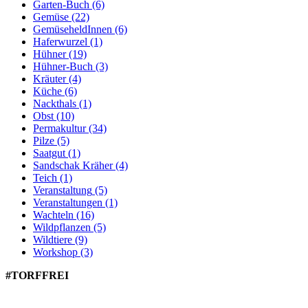
Garten-Buch
(6)
Gemüse
(22)
GemüseheldInnen
(6)
Haferwurzel
(1)
Hühner
(19)
Hühner-Buch
(3)
Kräuter
(4)
Küche
(6)
Nackthals
(1)
Obst
(10)
Permakultur
(34)
Pilze
(5)
Saatgut
(1)
Sandschak Kräher
(4)
Teich
(1)
Veranstaltung
(5)
Veranstaltungen
(1)
Wachteln
(16)
Wildpflanzen
(5)
Wildtiere
(9)
Workshop
(3)
#TORFFREI