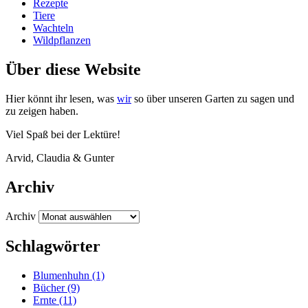
Rezepte
Tiere
Wachteln
Wildpflanzen
Über diese Website
Hier könnt ihr lesen, was
wir
so über unse­ren Gar­ten zu sagen und
zu zei­gen haben.
Viel Spaß bei der Lektüre!
Arvid, Clau­dia
&
Gunter
Archiv
Archiv
Schlagwörter
Blumenhuhn
(1)
Bücher
(9)
Ernte
(11)