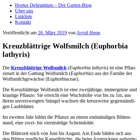
Hortus Delirantium – Der Garten-Blog
Über uns
Linkliste
Kontakt
Veröffentlicht am
26. März 2019
von
Arvid Henn
Kreuzblättrige Wolfsmilch (Euphorbia
lathyris)
Die
Kreuz­blätt­ri­ge Wolfs­milch
(
Euphor­bia lathy­ris
) ist eine Pflan­
zen­art in der Gat­tung Wolfs­milch (
Euphor­bia
) aus der Fami­lie der
Wolfs­milch­ge­wäch­se (Euphor­biaceae).
Die Kreuz­blätt­ri­ge Wolfs­milch ist eine zwei­jäh­ri­ge, immer­grü­ne und
krau­ti­ge Pflan­ze. Sie erreicht eine Wuchs­hö­he von bis zu 1m, aus
ihrem unver­zweig­ten Stän­gel wach­sen die kreuz­wei­se gegen­stän­di­
gen Laubblätter.
Im zwei­ten Jahr bil­det die Pflan­ze an einem end­stän­di­gen Blü­ten­
stand, eine zwei- bis vier­strah­li­ge Scheindolde.
Die Blü­te­zeit reich von Juni bis August. Am Ende bil­den sich aus
den Blü­ten rund­li­che Kap­sel­früch­te, die beim Aus­trock­nen auf­sprin­