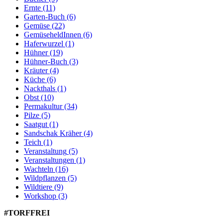
Ernte
(11)
Garten-Buch
(6)
Gemüse
(22)
GemüseheldInnen
(6)
Haferwurzel
(1)
Hühner
(19)
Hühner-Buch
(3)
Kräuter
(4)
Küche
(6)
Nackthals
(1)
Obst
(10)
Permakultur
(34)
Pilze
(5)
Saatgut
(1)
Sandschak Kräher
(4)
Teich
(1)
Veranstaltung
(5)
Veranstaltungen
(1)
Wachteln
(16)
Wildpflanzen
(5)
Wildtiere
(9)
Workshop
(3)
#TORFFREI