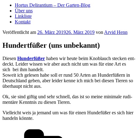
Hortus Delirantium – Der Garten-Blog
Über uns
Linkliste
Kontakt
Veröffentlicht am
26. März 2019
26. März 2019
von
Arvid Henn
Hundertfüßer (uns unbekannt)
Die­sen
Hun­der­fü­ßer
haben wir heu­te beim Knob­lauch ste­cken ent­
deckt. Lei­der wis­sen wir aber auch nicht um was für eine Art es
sich bei ihm handelt.
Soweit ich gele­sen habe soll er rund 50 Arten an Hun­der­fü­ßern in
Deutsch­land geben, aber lei­der ken­ne ich mich bei die­sen Tie­ren so
über­haupt nicht aus.
Ok, sie sind gif­tig und sehr schnell, das ist so mei­ne mini­ma­le rudi­
men­tä­re Kennt­nis zu die­sen Tieren.
Viel­leicht weis ja jemand um was für einen Hun­de­fü­ßer es sich hier
han­deln könnte.