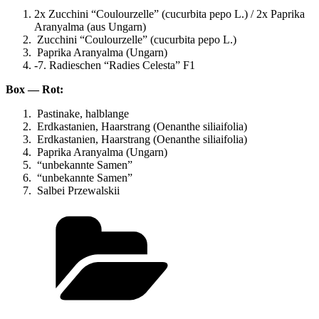
2x Zuc­chi­ni “Cou­lour­zel­le” (cucur­bi­ta pepo L.) / 2x Papri­ka
Aran­yal­ma (aus Ungarn)
Zuc­chi­ni “Cou­lour­zel­le” (cucur­bi­ta pepo L.)
Papri­ka Aran­yal­ma (Ungarn)
-7. Radies­chen “Radies Celes­ta”
F1
Box — Rot:
Pas­ti­na­ke, halblange
Erd­kas­ta­ni­en, Haar­strang (Oen­an­the siliaifolia)
Erd­kas­ta­ni­en, Haar­strang (Oen­an­the siliaifolia)
Papri­ka Aran­yal­ma (Ungarn)
“unbe­kann­te Samen”
“unbe­kann­te Samen”
Sal­bei Przewalskii