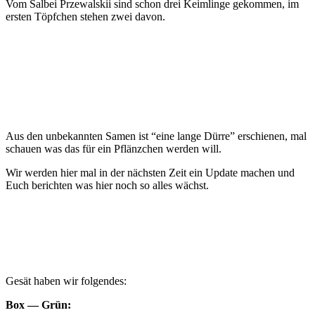
Vom Sal­bei Prze­wals­kii sind schon drei Keim­lin­ge gekom­men, im
ers­ten Töpf­chen ste­hen zwei davon.
Aus den unbe­kann­ten Samen ist “eine lan­ge Dür­re” erschie­nen, mal
schau­en was das für ein Pflänz­chen wer­den will.
Wir wer­den hier mal in der nächs­ten Zeit ein Update machen und
Euch berich­ten was hier noch so alles wächst.
Gesät haben wir folgendes:
Box — Grün: