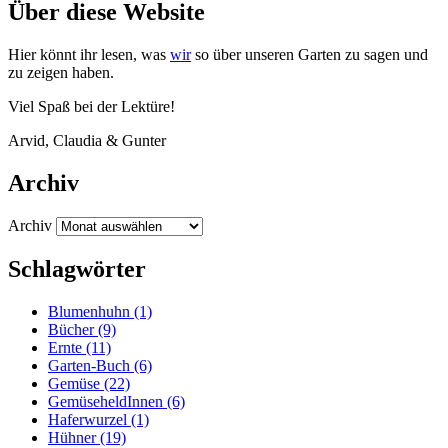
Über diese Website
Hier könnt ihr lesen, was
wir
so über unse­ren Gar­ten zu sagen und
zu zei­gen haben.
Viel Spaß bei der Lektüre!
Arvid, Clau­dia
&
Gunter
Archiv
Archiv
Schlagwörter
Blumenhuhn
(1)
Bücher
(9)
Ernte
(11)
Garten-Buch
(6)
Gemüse
(22)
GemüseheldInnen
(6)
Haferwurzel
(1)
Hühner
(19)