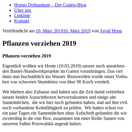
Hortus Delirantium – Der Garten-Blog
Über uns
Linkliste
Kontakt
Veröffentlicht am
10. März 2019
10. März 2019
von
Arvid Henn
Pflanzen vorziehen 2019
Pflan­zen vor­zie­hen 2019
Eigent­lich woll­ten wir Heu­te (10.03.2019) unse­re noch aus­ste­hen­
den Bas­tel-/Hand­werk­pro­jek­te im Gar­ten vor­an­brin­gen. Das viel
dann nun buch­stäb­lich ins Was­ser. Bis­zu­wei­len wur­de unser Vor­ha­
ben von schwe­ren Sturm­bö­en von über 90 Km/h vereitelt.
Wir blie­ben also Zuhau­se und haben uns die Zeit damit ver­trie­ben
unse­re bei­den Anzucht­bo­xen her­vor­zu­kra­men und eini­ge alte
Samen­tüt­chen, die wir hier noch gefun­den haben, mal auf ihre evtl.
noch vor­han­de­ne Keim­fä­hig­keit zu prü­fen. Wir hat­ten schon vor
ein paar Tagen ein Samen­tüt­chen ohne Auf­schrift gefun­den die wir
zwei­rei­hig in die rote Box, zusam­men mit einer Rei­he Samen von
unse­rem Sal­bei Prze­wals­kii ange­sät haben.