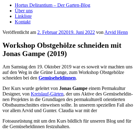
Hortus Delirantium – Der Garten-Blog
Über uns
Linkliste
Kontakt
Veröffentlicht am
2. Februar 2020
19. Juni 2022
von
Arvid Henn
Workshop Obstgehölze schneiden mit
Jonas Gampe (2019)
Am Sams­tag den 19. Okto­ber 2019 war es soweit wir mach­ten uns
auf den Weg in die Grü­ne Lun­ge, zum Work­shop Obst­ge­höl­ze
schnei­den bei den
Gemü­se­hel­din­nen
.
Der Kurs wur­de gelei­tet von
Jonas Gam­pe
einem Per­ma­kul­tur
Desi­gner, von
Kreis­lauf-Gär­ten
, der uns Akti­ve des Gemü­se­hel­din­
nen Pro­jek­tes in die Grund­la­gen des per­ma­kul­tu­rell ori­en­tier­ten
Obst­baum­schnit­tes ein­wei­sen soll­te. In unse­rem spe­zi­el­len Fall also
vor allem Arvid und Gun­ter. Clau­dia war mit der
Foto­aus­rüs­tung mit um den Kurs bild­lich für unse­ren Blog und für
die Gemü­se­hel­din­nen festzuhalten.