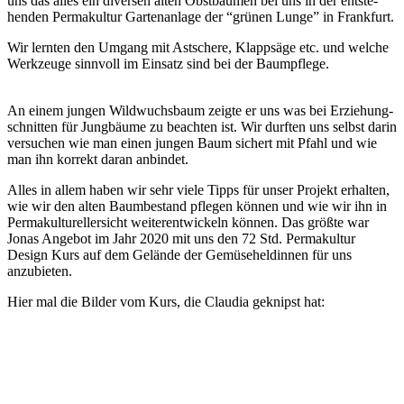
uns das alles ein diver­sen alten Obst­bäu­men bei uns in der ent­ste­
hen­den Per­ma­kul­tur Gar­ten­an­la­ge der “grü­nen Lun­ge” in Frankfurt.
Wir lern­ten den Umgang mit Ast­sche­re, Klapp­sä­ge etc. und wel­che
Werk­zeu­ge sinn­voll im Ein­satz sind bei der Baumpflege.
An einem jun­gen Wild­wuchs­baum zeig­te er uns was bei Erzie­hung­
s­chnit­ten für Jung­bäu­me zu beach­ten ist. Wir durf­ten uns selbst dar­in
ver­su­chen wie man einen jun­gen Baum sichert mit Pfahl und wie
man ihn kor­rekt dar­an anbindet.
Alles in allem haben wir sehr vie­le Tipps für unser Pro­jekt erhal­ten,
wie wir den alten Baum­be­stand pfle­gen kön­nen und wie wir ihn in
Per­ma­kul­tu­rel­ler­sicht wei­ter­ent­wi­ckeln kön­nen. Das größ­te war
Jonas Ange­bot im Jahr 2020 mit uns den 72 Std. Per­ma­kul­tur
Design Kurs auf dem Gelän­de der Gemü­se­hel­din­nen für uns
anzubieten.
Hier mal die Bil­der vom Kurs, die Clau­dia geknipst hat: