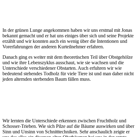
In der grü­nen Lun­ge ange­kom­men haben wir uns erst­mal mit Jonas
bekannt gemacht und er hat uns eini­ges über sich und sei­ne Pro­jek­te
erzählt und wir konn­ten auch ein wenig über die Inten­tio­nen und
Vor­er­fah­run­gen der ande­ren Kur­teil­neh­mer erfahren.
Danach ging es wei­ter mit dem theo­re­ti­schen Teil über Obst­ge­höl­ze
und wie ihre Lebens­zy­klus aus­schaut, wie sie wach­sen und die
Unter­schie­de ver­schie­de­ner Obst­ar­ten. Auch erfuh­ren wir wie
bedeu­tend ste­hen­des Tod­holz für vie­le Tie­re ist und man daher nicht
jeden altern­den ster­ben­den Baum fäl­len muss.
Wir lern­ten die Unter­schie­de erken­nen zwi­schen Frucht­holz und
Schos­ser-Trie­ben. Wie sich Pil­ze auf die Bäu­me aus­wir­ken und über
Sinn und Unsinn von Schnitt­tech­ni­ken. Sehr anschau­lich zeig­te er