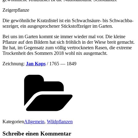
Zei­ger­pflan­ze
Die gewöhn­li­che Kratz­dis­tel ist ein Schwach­säu­re- bis Schwach­ba­
se­zei­ger, ein aus­ge­spro­che­ner Stick­stoff­zei­ger im Garten.
Bei uns im Gar­ten kommt sie immer wie­der mal vor. Die klei­ne
Pflan­ze auf den Bil­dern hat sich fröh­lich in der Wie­se breit gemacht.
Ihr hat, im Gegen­satz zum völ­lig ver­trock­ne­ten Rasen, die extre­me
Tro­cken­heit des Som­mers 2018 wohl nix ausgemacht.
Zeich­nung:
Jan Kops
/ 1765 — 1849
Kategorien
Allgemein
,
Wildpflanzen
Schreibe einen Kommentar