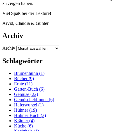
zu zei­gen haben.
Viel Spaß bei der Lektüre!
Arvid, Clau­dia
&
Gunter
Archiv
Archiv
Schlagwörter
Blumenhuhn
(1)
Bücher
(9)
Ernte
(11)
Garten-Buch
(6)
Gemüse
(22)
GemüseheldInnen
(6)
Haferwurzel
(1)
Hühner
(19)
Hühner-Buch
(3)
Kräuter
(4)
Küche
(6)