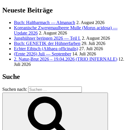
Neueste Beiträge
Buch: Haltbarmach — Almanach
2. August 2026
Koreanische Zwergmaulbeere Mulle (Morus acidosa) —
Update 2026
2. August 2026
Junghühner beringen 2026 — Teil I.
2. August 2026
Buch:
GENETIK
der Hühnerfarben
29. Juli 2026
Echter Eibisch (Althaea officinalis)
27. Juli 2026
(Ernte 2026) Juli — September
14. Juli 2026
2. Natur-Brut 2026 – 19.04.2026 (
TRIO
INFERNALE
)
12.
Juli 2026
Suche
Suchen nach: