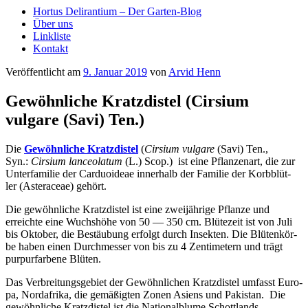
Hortus Delirantium – Der Garten-Blog
Über uns
Linkliste
Kontakt
Veröffentlicht am
9. Januar 2019
von
Arvid Henn
Gewöhnliche Kratzdistel (Cirsium
vulgare (Savi) Ten.)
Die
Gewöhn­li­che Kratz­dis­tel
(
Cir­si­um vul­ga­re
(Savi) Ten.
,
Syn.:
Cir­si­um lan­ceo­la­tum
(L.) Scop.
) ist eine Pflan­zen­art, die zur
Unter­fa­mi­lie der Car­duo­ide­ae inner­halb der Fami­lie der Korb­blüt­
ler (Aster­aceae) gehört.
Die gewöhn­li­che Kratz­dis­tel ist eine zwei­jäh­ri­ge Pflan­ze und
erreich­te eine Wuchs­hö­he von 50 — 350 cm. Blü­te­zeit ist von Juli
bis Okto­ber, die Bestäu­bung erfolgt durch Insek­ten. Die Blü­ten­kör­
be haben einen Durch­mes­ser von bis zu 4 Zen­ti­me­tern und trägt
pur­pur­far­be­ne Blüten.
Das Ver­brei­tungs­ge­biet der Gewöhn­li­chen Kratz­dis­tel umfasst Euro­
pa, Nord­afri­ka, die gemä­ßig­ten Zonen Asi­ens und Paki­stan. Die
gewöhn­li­che Kratz­dis­tel ist die Natio­nal­blu­me Schottlands.