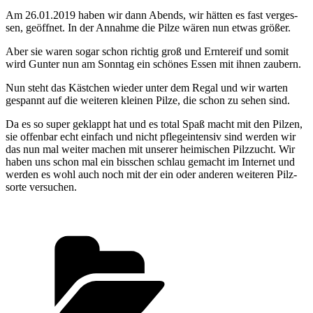
Am 26.01.2019 haben wir dann Abends, wir hät­ten es fast ver­ges­
sen, geöff­net. In der Annah­me die Pil­ze wären nun
etwas grö­ßer.
Aber sie waren sogar schon rich­tig groß und Ern­te­reif und somit
wird Gun­ter nun am Sonn­tag ein
schö­nes Essen mit ihnen zaubern.
Nun steht das Käst­chen wie­der unter dem Regal und wir war­ten
gespannt auf die wei­te­ren klei­nen Pil­ze, die schon zu sehen sind.
Da es so super geklappt hat und es total Spaß macht mit den Pil­zen,
sie offen­bar echt ein­fach und nicht pfle­ge­inten­siv sind wer­den wir
das nun mal wei­ter machen mit unse­rer hei­mi­schen Pilz­zucht. Wir
haben uns schon mal ein biss­chen schlau gemacht im Inter­net und
wer­den es wohl auch noch mit der ein oder ande­ren wei­te­ren Pilz­
sor­te versuchen.