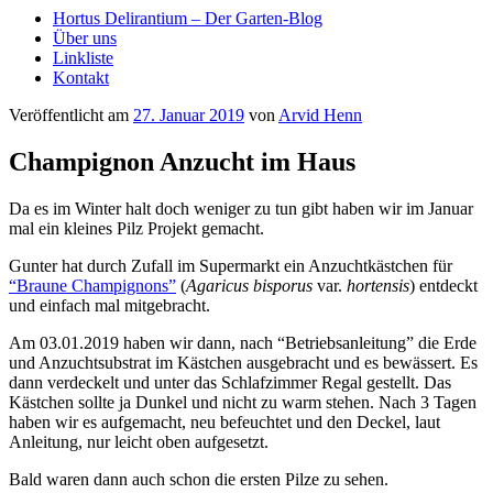
Hortus Delirantium – Der Garten-Blog
Über uns
Linkliste
Kontakt
Veröffentlicht am
27. Januar 2019
von
Arvid Henn
Champignon Anzucht im Haus
Da es im Win­ter halt doch weni­ger zu tun gibt haben wir im Janu­ar
mal ein klei­nes Pilz Pro­jekt gemacht.
Gun­ter hat durch Zufall im Super­markt ein Anzucht­käst­chen für
“Brau­ne Cham­pi­gnons”
(
Aga­ri­cus bispo­rus
var.
hor­ten­sis
) ent­deckt
und ein­fach mal mitgebracht.
Am 03.01.2019 haben wir dann, nach “Betriebs­an­lei­tung” die Erde
und Anzucht­sub­strat im Käst­chen aus­ge­bracht und es bewäs­sert. Es
dann ver­de­ckelt und unter das Schlaf­zim­mer Regal gestellt. Das
Käst­chen soll­te ja Dun­kel und nicht zu warm ste­hen. Nach 3 Tagen
haben wir es auf­ge­macht, neu befeuch­tet und den Deckel, laut
Anlei­tung, nur leicht oben aufgesetzt.
Bald waren dann auch schon die ers­ten Pil­ze zu sehen.