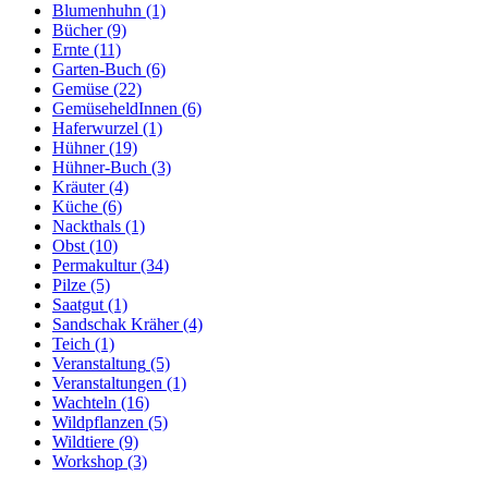
Blumenhuhn
(1)
Bücher
(9)
Ernte
(11)
Garten-Buch
(6)
Gemüse
(22)
GemüseheldInnen
(6)
Haferwurzel
(1)
Hühner
(19)
Hühner-Buch
(3)
Kräuter
(4)
Küche
(6)
Nackthals
(1)
Obst
(10)
Permakultur
(34)
Pilze
(5)
Saatgut
(1)
Sandschak Kräher
(4)
Teich
(1)
Veranstaltung
(5)
Veranstaltungen
(1)
Wachteln
(16)
Wildpflanzen
(5)
Wildtiere
(9)
Workshop
(3)